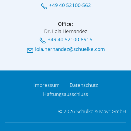
+49 40 52100-562
Office:
Dr. Lola Hernandez
+49 40 52100-8916
l
l
h
rn
nd
z
sch
lk
c
m
Impressum
Datenschutz
Haftungsausschluss
© 2026 Schülke & Mayr GmbH